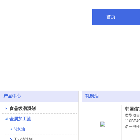
首页
产品中心
轧制油
食品级润滑剂
韩国信
类型项目品
金属加工油
110BP
名一般性状
轧制油
钢，不锈钢X
275AL3
工业清洗剂